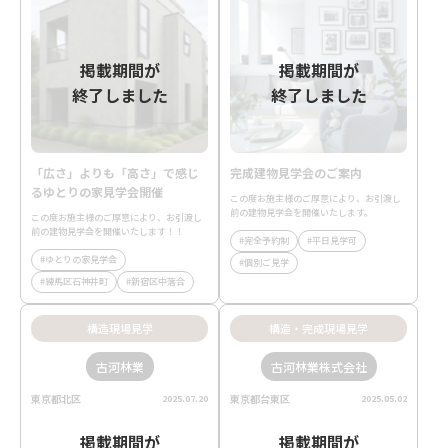
掲載期間が
掲載期間が
終了しました
終了しました
「広さ」よりも「高さ」で感じ
完成建物見学会のご案内
るゆとりの家見学会開催
この度お施主様のご厚意により、お引渡し
前の建物見学会を開催いたします。
この度お施主様のご厚意により、お引渡し
前の建物見学会を開催いたします！！
完全予約制
平日見学可
ゆとりの家見学会
個別ご見学
練馬区石神井町
新宿区中落合
構造現場見学
構造・完成現場見学
古河林業
古河林業株式会社
東京都北区
東京都台東区
2025.07.20
2025.05.02
掲載期間が
掲載期間が