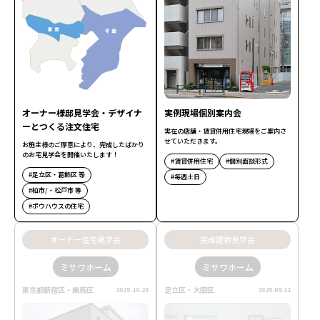
オーナー様邸見学会・デザイナ
実例現場個別案内会
ーとつくる注文住宅
実在の店舗・賃貸併用住宅現場をご案内さ
せていただきます。
お施主様のご厚意により、完成したばかり
のお宅見学会を開催いたします！
賃貸併用住宅
個別面談形式
足立区・葛飾区 等
毎週土日
柏市/・松戸市 等
ポウハウスの住宅
オーナー住宅見学会
完成建物見学会
ミサワホーム
ミサワホーム
東京都新宿区・練馬区
足立区・大田区
2025.10.25
2025.09.11