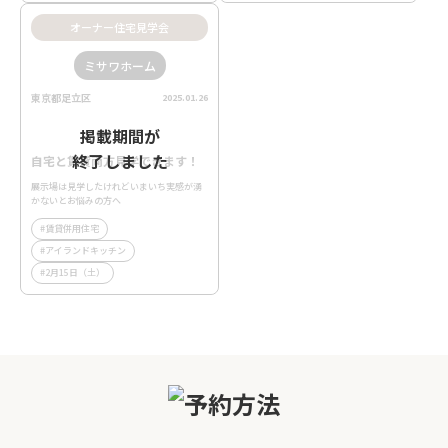
オーナー住宅見学会
ミサワホーム
東京都足立区
2025.01.26
掲載期間が
終了しました
自宅と賃貸両方見学できます！
展示場は見学したけれどいまいち実感が湧
かないとお悩みの方へ
賃貸併用住宅
アイランドキッチン
2月15日（土）