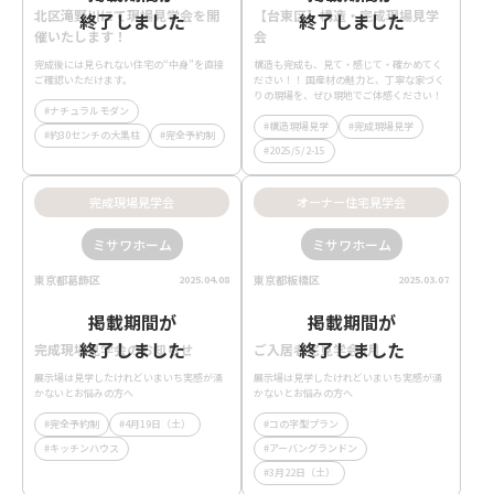
北区滝野川にて現場見学会を開
【台東区】構造・完成現場見学
終了しました
終了しました
催いたします！
会
完成後には見られない住宅の“中身”を直接
構造も完成も、見て・感じて・確かめてく
ご確認いただけます。
ださい！！ 国産材の魅力と、丁寧な家づく
りの現場を、ぜひ現地でご体感ください！
ナチュラルモダン
構造現場見学
完成現場見学
約30センチの大黒柱
完全予約制
2025/5/2-15
完成現場見学会
オーナー住宅見学会
ミサワホーム
ミサワホーム
東京都葛飾区
東京都板橋区
2025.04.08
2025.03.07
掲載期間が
掲載期間が
終了しました
終了しました
完成現場見学会のお知らせ
ご入居者宅見学会3月
展示場は見学したけれどいまいち実感が湧
展示場は見学したけれどいまいち実感が湧
かないとお悩みの方へ
かないとお悩みの方へ
完全予約制
4月19日（土）
コの字型プラン
キッチンハウス
アーバングランドン
3月22日（土）